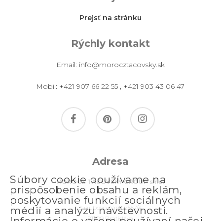
Prejsť na stránku
Rýchly kontakt
Email:
info@morocztacovsky.sk
Mobil:
+421 907 66 22 55
,
+421 903 43 06 47
facebook
pinterest
instagram
Adresa
Súbory cookie používame na
MOROCZ TACOVSKY GROUP s.r.o.
prispôsobenie obsahu a reklám,
poskytovanie funkcií sociálnych
Jakubovo nám. 2557/4
médií a analýzu návštevnosti.
Informácie o vašom používaní našej
811 09 Bratislava