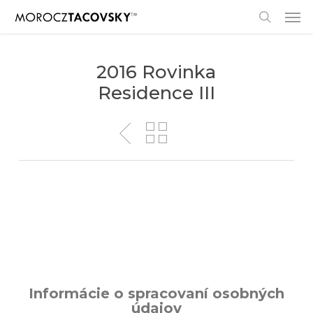
Skip
Men
to
search
main
content
2016 Rovinka
Residence III
Informácie o spracovaní osobných
údajov