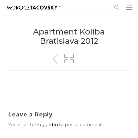
Skip
Men
to
search
main
content
Apartment Koliba
Bratislava 2012
Leave a Reply
You must be
logged in
to post a comment.