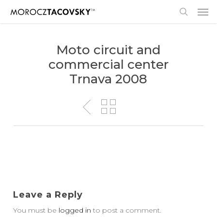
Skip
Men
to
search
main
content
Moto circuit and
commercial center
Trnava 2008
Leave a Reply
You must be
logged in
to post a comment.