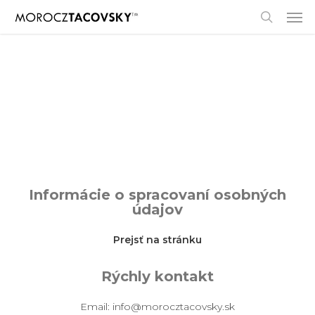
Skip
Men
to
search
main
content
Informácie o spracovaní osobných
údajov
Prejsť na stránku
Rýchly kontakt
Email:
info@morocztacovsky.sk