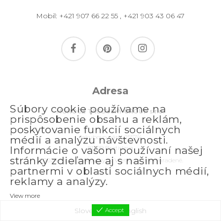
Mobil:
+421 907 66 22 55
,
+421 903 43 06 47
facebook
pinterest
instagram
Adresa
Súbory cookie používame na
MOROCZ TACOVSKY GROUP s.r.o.
prispôsobenie obsahu a reklám,
poskytovanie funkcií sociálnych
Jakubovo nám. 2557/4
médií a analýzu návštevnosti.
811 09 Bratislava
Informácie o vašom používaní našej
stránky zdieľame aj s našimi
© 2026 morocztacovsky.sk. Všetky práva vyhradené.
partnermi v oblasti sociálnych médií,
reklamy a analýzy.
View more
Slovenčina
Accept
English