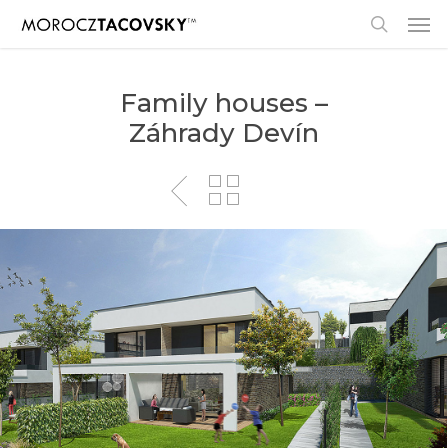
Skip
Men
to
search
main
content
Family houses –
Záhrady Devín