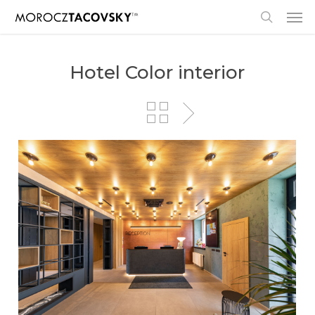
Skip
Men
to
search
main
content
Hotel Color interior