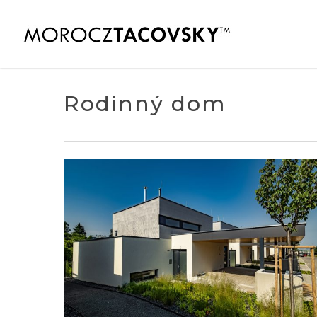
Skip
to
main
content
Rodinný dom